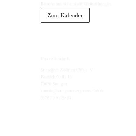
Besuche uns bei unseren Veranstaltungen
Zum Kalender
Unsere Anschrift
Stuttgarter Zigarren Club e. V.
Postfach 90 01 13
70630 Stuttgart
kontakt@stuttgarter-zigarren-club.de
0176 20 91 39 83