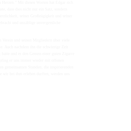
m Herzen.“ Mit diesen Worten hat Edgar sich
ste, dass dies nicht nur ein Satz, sondern
rzlichkeit, seiner Großzügigkeit und seiner
bracht und unzählige unvergessliche
 Verein und seinen Mitgliedern über viele
ite. Auch nachdem ihn die schwierige Zeit
t hatte und er den Genuss einer guten Zigarre
mpfing er uns immer wieder mit offenen
n gemeinsamen Stunden, die inspirierenden
e wir bei ihm erleben durften, werden uns