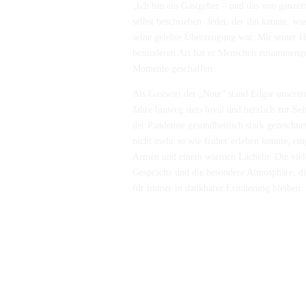
„Ich bin ein Gastgeber – und das von ganze
selbst beschrieben. Jeder, der ihn kannte, wus
seine gelebte Überzeugung war. Mit seiner He
besonderen Art hat er Menschen zusammenge
Momente geschaffen.
Als Gastwirt der „Note“ stand Edgar unserem
Jahre hinweg stets loyal und herzlich zur Se
der Pandemie gesundheitlich stark gezeichne
nicht mehr so wie früher erleben konnte, e
Armen und einem warmen Lächeln. Die viele
Gespräche und die besondere Atmosphäre, di
für immer in dankbarer Erinnerung bleiben.