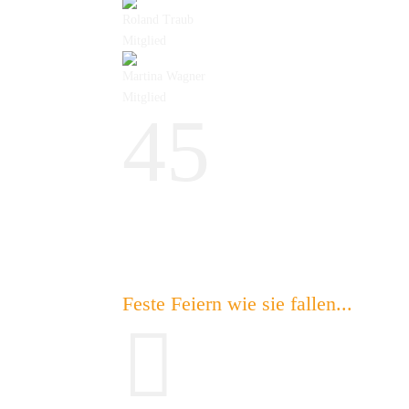
Roland Traub
Mitglied
Martina Wagner
Mitglied
4
5
Feste Feiern wie sie fallen...​
