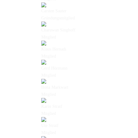
Carsten Sauter
Gründungsmitglied
Charuwan Singhoff
Mitglied
Klaus Hernadi
Mitglied
Gerd Hörmann
Mitglied
Ilona Markwart
Mitglied
Karin Straif
Mitglied
Ute Straif
Mitglied