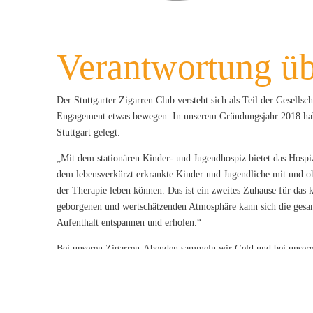
Verantwortung ü
Der Stuttgarter Zigarren Club versteht sich als Teil der Gesells
Engagement etwas bewegen. In unserem Gründungsjahr 2018 hab
Stuttgart gelegt.
„Mit dem stationären Kinder- und Jugendhospiz bietet das Hospi
dem lebensverkürzt erkrankte Kinder und Jugendliche mit und o
der Therapie leben können. Das ist ein zweites Zuhause für das 
geborgenen und wertschätzenden Atmosphäre kann sich die ges
Aufenthalt entspannen und erholen.“
Bei unseren Zigarren-Abenden sammeln wir Geld und bei unsere
unsere Einnahmen aus der Tombola und Verlosungen, um die Ar
zu unterstützen. Bei unserer Veranstaltung „Stuttgarter Smokers
Veranstaltung „Smoke on the water 2019“- wie auch bei vielen k
Einnahmen rund 5.200 € Spende an das Kinderhospiz Stuttgart ü