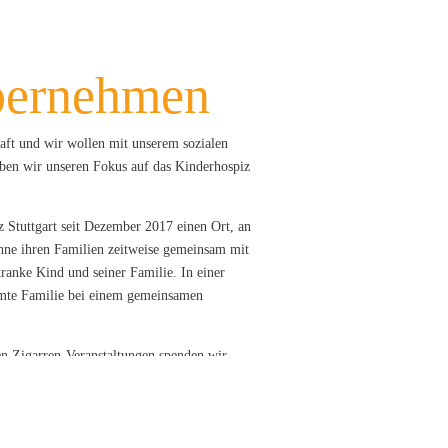
bernehmen
chaft und wir wollen mit unserem sozialen
en wir unseren Fokus auf das Kinderhospiz
z Stuttgart seit Dezember 2017 einen Ort, an
hne ihren Familien zeitweise gemeinsam mit
kranke Kind und seiner Familie. In einer
amte Familie bei einem gemeinsamen
n Zigarren-Veranstaltungen spenden wir
beit und das Engagement des Kinderhospiz
 Night 2018 und 2019“, sowie bei der
leineren Events konnten wir mit unseren
berreichen, sowie rund 800 € an das Projekt