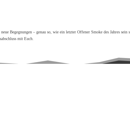
neue Begegnungen – genau so, wie ein letzter Offener Smoke des Jahres sein s
esabschluss mit Euch.
Sie sehen gerade einen Platzhalterinhalt von
Google Maps
. Um auf den