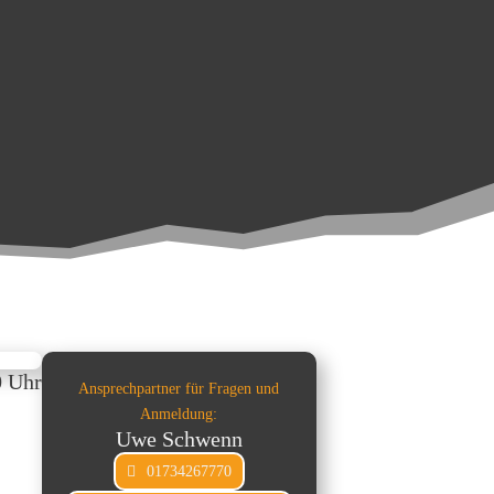
0 Uhr
Ansprechpartner für Fragen und
Anmeldung:
Uwe Schwenn
01734267770