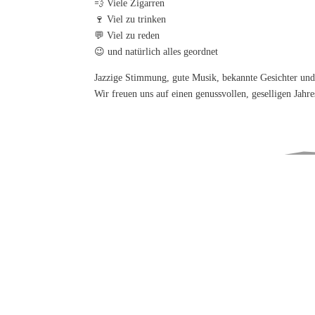
💨 Viele Zigarren
🍷 Viel zu trinken
💬 Viel zu reden
😉 und natürlich alles geordnet
Jazzige Stimmung, gute Musik, bekannte Gesichter und 
Wir freuen uns auf einen genussvollen, geselligen Jahr
Location:
BIX Jazzclub
Leonhardsplatz 28
70182 Stuttgart