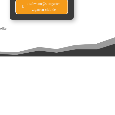
u.schwenn@stuttgarter-
zigarren-club.de
ollte.
Inhalt entsperren